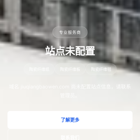
专业服务商
站点未配置
陶瓷纤维纸
陶瓷纤维板
陶瓷纤维毯
域名 jiuqiangbaowen.com 尚未配置站点信息，请联系
管理员。
了解更多
联系我们