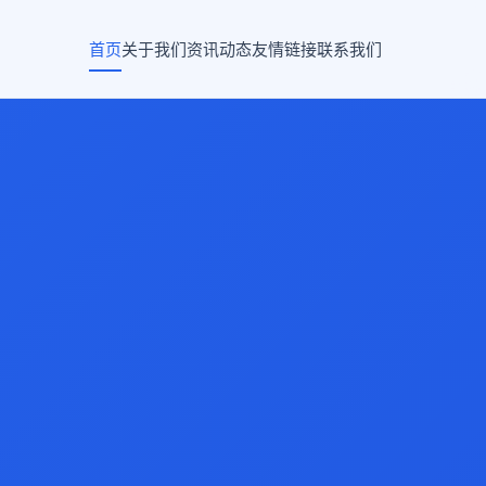
首页
关于我们
资讯动态
友情链接
联系我们