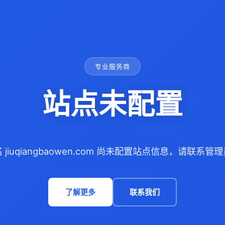
专业服务商
站点未配置
 jiuqiangbaowen.com 尚未配置站点信息，请联系管
了解更多
联系我们