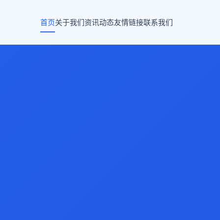
首页
关于我们
资讯动态
友情链接
联系我们